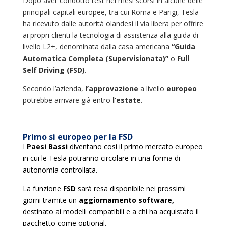
Dopo aver condotto test nei mesi scorsi in alcune delle
principali capitali europee, tra cui Roma e Parigi, Tesla
ha ricevuto dalle autorità olandesi il via libera per offrire
ai propri clienti la tecnologia di assistenza alla guida di
livello L2+, denominata dalla casa americana
“Guida
Automatica Completa (Supervisionata)”
o
Full
Self Driving (FSD)
.
Secondo l’azienda,
l’approvazione
a livello
europeo
potrebbe arrivare già entro
l’estate
.
Primo sì europeo per la FSD
I
Paesi Bassi
diventano così il primo mercato europeo
in cui le Tesla potranno circolare in una forma di
autonomia controllata.
La funzione
FSD
sarà resa disponibile nei prossimi
giorni tramite un
aggiornamento software,
destinato ai modelli compatibili e a chi ha acquistato il
pacchetto come optional.