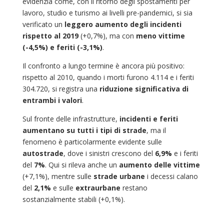
evidenzia come, con il ritorno degli spostamenti per
lavoro, studio e turismo ai livelli pre-pandemici, si sia
verificato un
leggero aumento degli incidenti
rispetto al 2019
(+0,7%), ma con
meno vittime
(-4,5%) e feriti (-3,1%)
.
Il confronto a lungo termine è ancora più positivo:
rispetto al 2010, quando i morti furono 4.114 e i feriti
304.720, si registra una
riduzione significativa di
entrambi i valori
.
Sul fronte delle infrastrutture,
incidenti e feriti
aumentano su tutti i tipi di strade
, ma il
fenomeno è particolarmente evidente sulle
autostrade
, dove i sinistri crescono del
6,9%
e i feriti
del
7%
. Qui si rileva anche un
aumento delle vittime
(+7,1%), mentre sulle
strade urbane
i decessi calano
del
2,1%
e sulle
extraurbane
restano
sostanzialmente stabili (+0,1%).