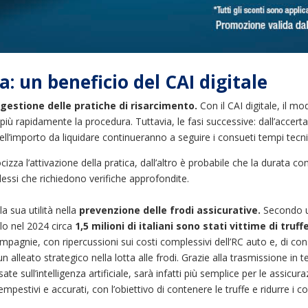
a: un beneficio del CAI digitale
 gestione delle pratiche di risarcimento.
Con il CAI digitale, il 
ù rapidamente la procedura. Tuttavia, le fasi successive: dall’accertam
ell’importo da liquidare continueranno a seguire i consueti tempi tecni
cizza l’attivazione della pratica, dall’altro è probabile che la durata co
plessi che richiedono verifiche approfondite.
la sua utilità nella
prevenzione delle frodi assicurative.
Secondo un
lo nel 2024 circa
1,5 milioni di italiani sono stati vittime di truf
agnie, con ripercussioni sui costi complessivi dell’RC auto e, di cons
un alleato strategico nella lotta alle frodi. Grazie alla trasmissione in
ate sull’intelligenza artificiale, sarà infatti più semplice per le assic
pestivi e accurati, con l’obiettivo di contenere le truffe e ridurre i cos