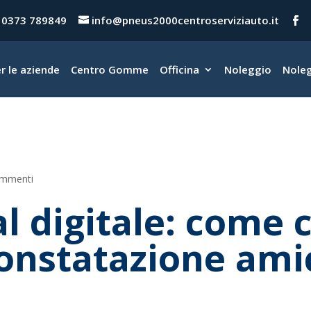
0373 789849
info@pneus2000centroserviziauto.it
r le aziende
Centro Gomme
Officina
Noleggio
Noleg
ommenti
al digitale: come 
onstatazione ami