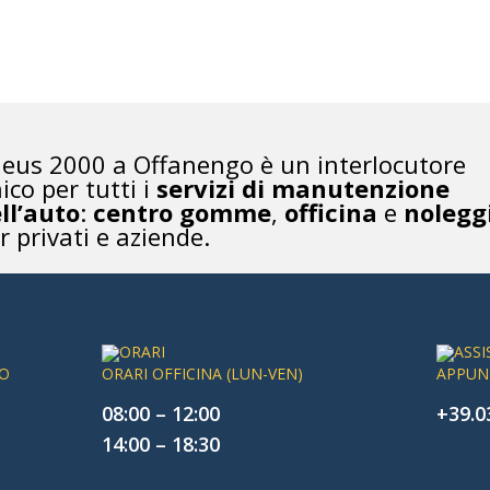
eus 2000 a Offanengo è un interlocutore
ico per tutti i
servizi di manutenzione
ll’auto
:
centro gomme
,
officina
e
nolegg
r privati e aziende.
IO
ORARI OFFICINA (LUN-VEN)
APPUN
08:00 – 12:00
+39.0
14:00 – 18:30