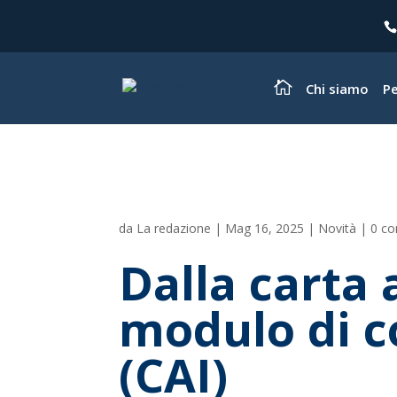
Chi siamo
Pe
da
La redazione
|
Mag 16, 2025
|
Novità
|
0 c
Dalla carta 
modulo di c
(CAI)