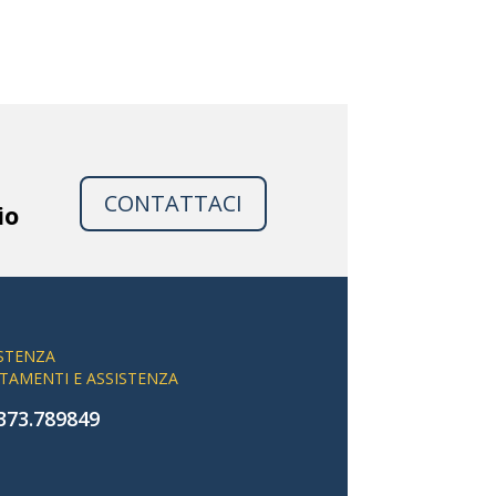
CONTATTACI
io
TAMENTI E ASSISTENZA
373.789849