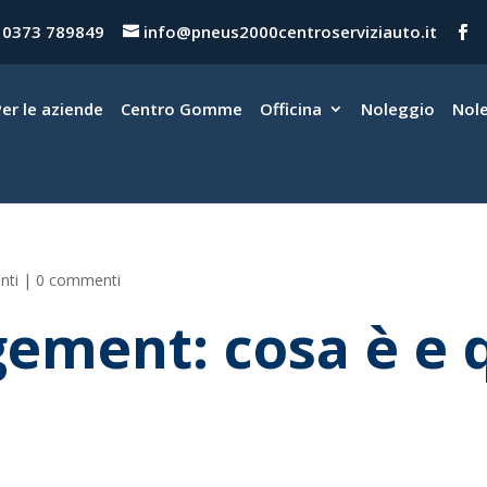
0373 789849
info@pneus2000centroserviziauto.it
Per le aziende
Centro Gomme
Officina
Noleggio
Nol
nti
|
0 commenti
ement: cosa è e q