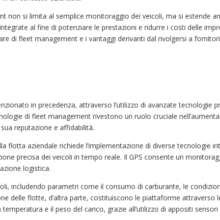
 non si limita al semplice monitoraggio dei veicoli, ma si estende anc
 integrate al fine di potenziare le prestazioni e ridurre i costi delle im
re di fleet management e i vantaggi derivanti dal rivolgersi a fornitori
zionato in precedenza, attraverso l’utilizzo di avanzate tecnologie p
tecnologie di fleet management rivestono un ruolo cruciale nell’aumentar
ua reputazione e affidabilità.
a flotta aziendale richiede l’implementazione di diverse tecnologie inte
ione precisa dei veicoli in tempo reale. Il GPS consente un monitorag
cazione logistica.
eicoli, includendo parametri come il consumo di carburante, le condizi
e delle flotte, d’altra parte, costituiscono le piattaforme attraverso l
 temperatura e il peso del carico, grazie all’utilizzo di appositi sensor