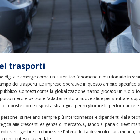
ei trasporti
ne digitale emerge come un autentico fenomeno rivoluzionario in svaria
l campo dei trasporti. Le imprese operative in questo ambito specifico
el pubblico. Concetti come la globalizzazione hanno giocato un ruolo fon
sporto merci e persone l’adattamento a nuove sfide per sfruttare oppo
no imposte come risposta strategica per migliorare le performance e l’
i persone, si rivelano sempre più interconnesse e dipendenti dalla tecn
gica alle crescenti esigenze di mercato. Quando si parla di fleet ma
torare, gestire e ottimizzare l’intera flotta di veicoli di un’azienda, c
ti in un contesto aziendale.