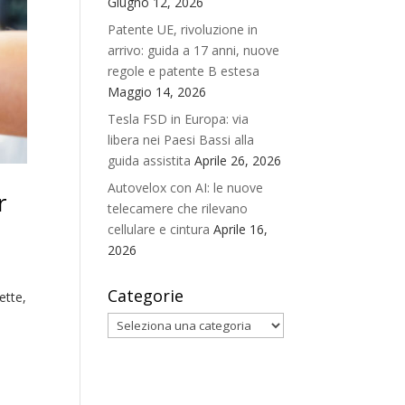
Giugno 12, 2026
Patente UE, rivoluzione in
arrivo: guida a 17 anni, nuove
regole e patente B estesa
Maggio 14, 2026
Tesla FSD in Europa: via
libera nei Paesi Bassi alla
guida assistita
Aprile 26, 2026
Autovelox con AI: le nuove
r
telecamere che rilevano
cellulare e cintura
Aprile 16,
2026
Categorie
ette,
ù
Categorie